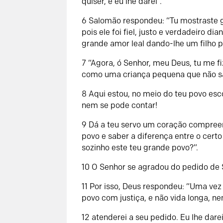
quiser, e eu lhe darei”.
6
Salomão respondeu: “Tu mostraste gr
pois ele foi fiel, justo e verdadeiro di
grande amor leal dando-lhe um filho p
7
“Agora, ó
Senhor
, meu Deus, tu me f
como uma criança pequena que não sa
8
Aqui estou, no meio do teu povo es
nem se pode contar!
9
Dá a teu servo um coração compreen
povo e saber a diferença entre o cert
sozinho este teu grande povo?”.
10
O Senhor se agradou do pedido de
11
Por isso, Deus respondeu: “Uma vez
povo com justiça, e não vida longa, n
12
atenderei a seu pedido. Eu lhe dar