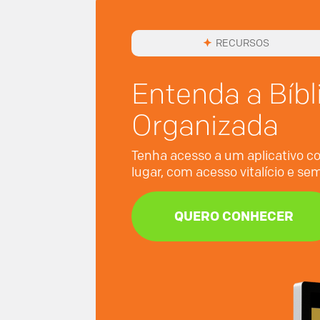
RECURSOS
Entenda a Bíbl
Organizada
Tenha acesso a um aplicativo co
lugar, com acesso vitalício e s
QUERO CONHECER