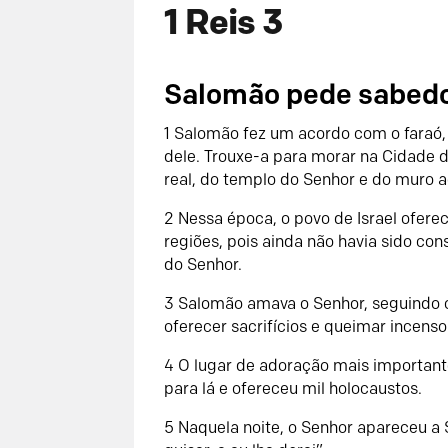
1 Reis 3
Salomão pede sabedo
1
Salomão fez um acordo com o faraó, 
dele. Trouxe-a para morar na Cidade d
real, do templo do
Senhor
e do muro a
2
Nessa época, o povo de Israel ofereci
regiões, pois ainda não havia sido c
do
Senhor
.
3
Salomão amava o
Senhor
, seguindo 
oferecer sacrifícios e queimar incenso
4
O lugar de adoração mais importante
para lá e ofereceu mil holocaustos.
5
Naquela noite, o
Senhor
apareceu a 