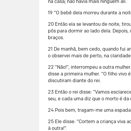
na casa; não havia mais ninguém ali.
19
“O bebê dela morreu durante a noit
20
Então ela se levantou de noite, ti
pôs para dormir ao lado dela. Depois,
braços.
21
De manhã, bem cedo, quando fui am
o observei mais de perto, na claridade
22
“Não!”, interrompeu a outra mulher.
disse a primeira mulher. “O filho vivo 
discutiram diante do rei.
23
Então o rei disse: “Vamos esclarece
seu, e cada uma diz que o morto é da 
24
Pois bem, tragam-me uma espada”.
25
Ele disse: “Cortem a criança viv
à outra!”.