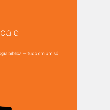
nda e
logia bíblica — tudo em um só