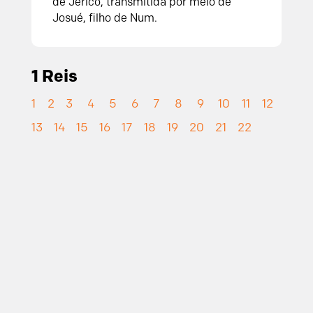
de Jericó, transmitida por meio de
Josué, filho de Num.
1 Reis
1
2
3
4
5
6
7
8
9
10
11
12
13
14
15
16
17
18
19
20
21
22