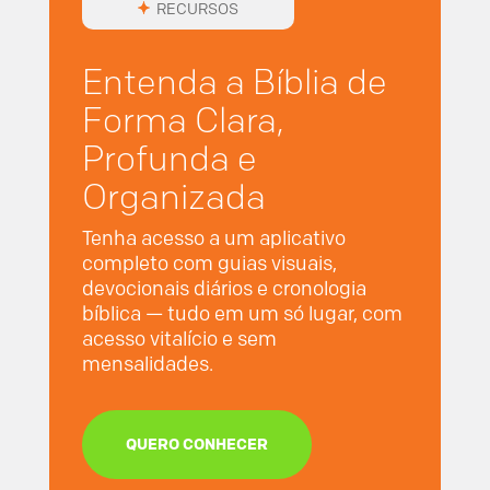
RECURSOS
Entenda a Bíblia de
Forma Clara,
Profunda e
Organizada
Tenha acesso a um aplicativo
completo com guias visuais,
devocionais diários e cronologia
bíblica — tudo em um só lugar, com
acesso vitalício e sem
mensalidades.
QUERO CONHECER