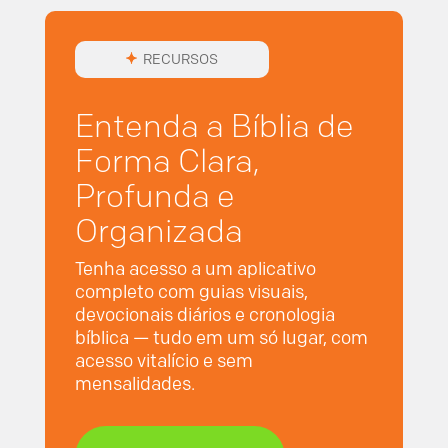
RECURSOS
Entenda a Bíblia de
Forma Clara,
Profunda e
Organizada
Tenha acesso a um aplicativo
completo com guias visuais,
devocionais diários e cronologia
bíblica — tudo em um só lugar, com
acesso vitalício e sem
mensalidades.