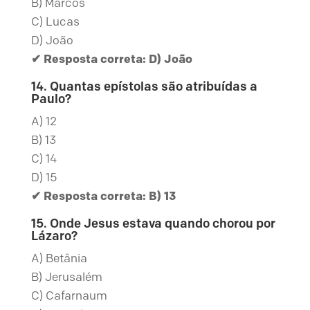
B) Marcos
C) Lucas
D) João
✔ Resposta correta: D) João
14. Quantas epístolas são atribuídas a
Paulo?
A) 12
B) 13
C) 14
D) 15
✔ Resposta correta: B) 13
15. Onde Jesus estava quando chorou por
Lázaro?
A) Betânia
B) Jerusalém
C) Cafarnaum