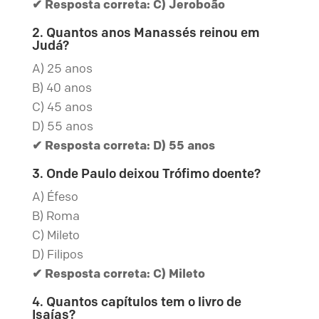
✔ Resposta correta: C) Jeroboão
2. Quantos anos Manassés reinou em
Judá?
A) 25 anos
B) 40 anos
C) 45 anos
D) 55 anos
✔ Resposta correta: D) 55 anos
3. Onde Paulo deixou Trófimo doente?
A) Éfeso
B) Roma
C) Mileto
D) Filipos
✔ Resposta correta: C) Mileto
4. Quantos capítulos tem o livro de
Isaías?