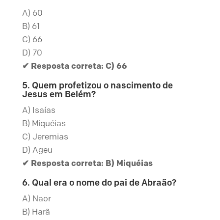
A) 60
B) 61
C) 66
D) 70
✔ Resposta correta: C) 66
5. Quem profetizou o nascimento de
Jesus em Belém?
A) Isaías
B) Miquéias
C) Jeremias
D) Ageu
✔ Resposta correta: B) Miquéias
6. Qual era o nome do pai de Abraão?
A) Naor
B) Harã