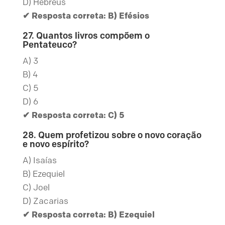
D) Hebreus
✔ Resposta correta: B) Efésios
27. Quantos livros compõem o
Pentateuco?
A) 3
B) 4
C) 5
D) 6
✔ Resposta correta: C) 5
28. Quem profetizou sobre o novo coração
e novo espírito?
A) Isaías
B) Ezequiel
C) Joel
D) Zacarias
✔ Resposta correta: B) Ezequiel