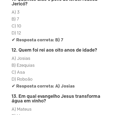
Jericó?
A) 3
B) 7
C) 10
D) 12
✔ Resposta correta: B) 7
12. Quem foi rei aos oito anos de idade?
A) Josias
B) Ezequias
C) Asa
D) Roboão
✔ Resposta correta: A) Josias
13. Em qual evangelho Jesus transforma
água em vinho?
A) Mateus