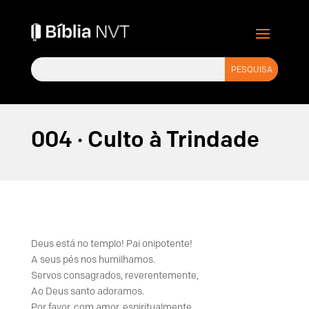
004 · Culto à Trindade
Deus está no templo! Pai onipotente!
A seus pés nos humilhamos.
Servos consagrados, reverentemente,
Ao Deus santo adoramos.
Por favor, com amor, espiritualmente,