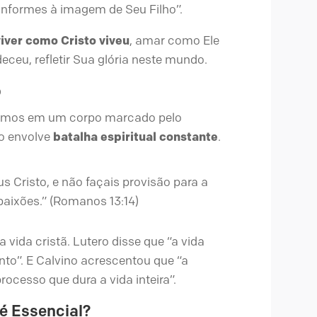
nformes à imagem de Seu Filho”.
viver como Cristo viveu
, amar como Ele
ceu, refletir Sua glória neste mundo.
o
ivemos em um corpo marcado pelo
ão envolve
batalha espiritual constante
.
s Cristo, e não façais provisão para a
 paixões.” (Romanos 13:14)
 vida cristã. Lutero disse que “a vida
nto”. E Calvino acrescentou que “a
ocesso que dura a vida inteira”.
 é Essencial?