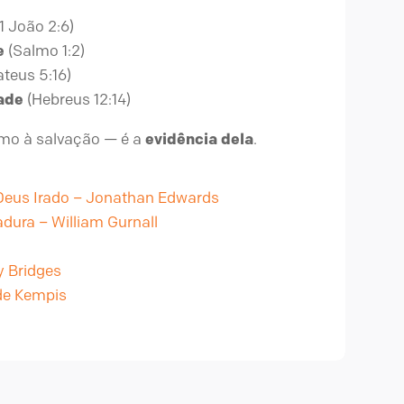
1 João 2:6)
e
(Salmo 1:2)
teus 5:16)
ade
(Hebreus 12:14)
imo à salvação — é a
evidência dela
.
eus Irado – Jonathan Edwards
ura – William Gurnall
y Bridges
de Kempis