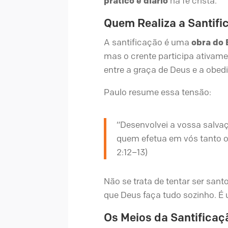
prático e diário
na fé cristã.
Quem Realiza a Santifi
A santificação é uma
obra do 
mas o crente participa ativam
entre a graça de Deus e a obe
Paulo resume essa tensão:
“Desenvolvei a vossa salva
quem efetua em vós tanto o 
2:12–13)
Não se trata de tentar ser sant
que Deus faça tudo sozinho. É
Os Meios da Santificaç