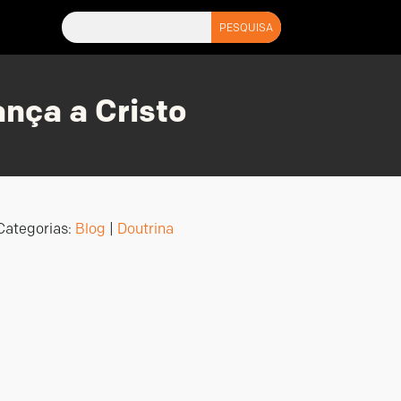
nça a Cristo
Categorias:
Blog
|
Doutrina