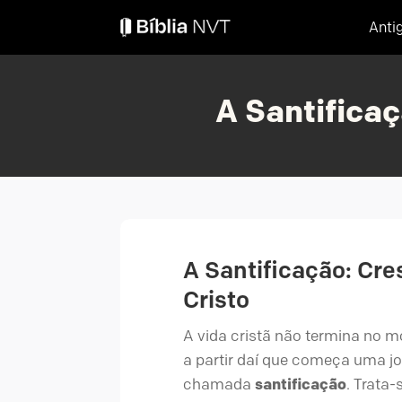
Anti
A Santifica
A Santificação: Cr
Cristo
A vida cristã não termina no m
a partir daí que começa uma j
chamada
santificação
. Trata